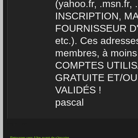
(yahoo.fr, .msn.fr
INSCRIPTION, M
FOURNISSEUR D'ACC
etc.). Ces adresse
membres, à moins 
COMPTES UTILIS
GRATUITE ET/OU
VALIDÉS !
pascal
Sujet verrouillé
Retourner vers A lire avant de s'inscrire