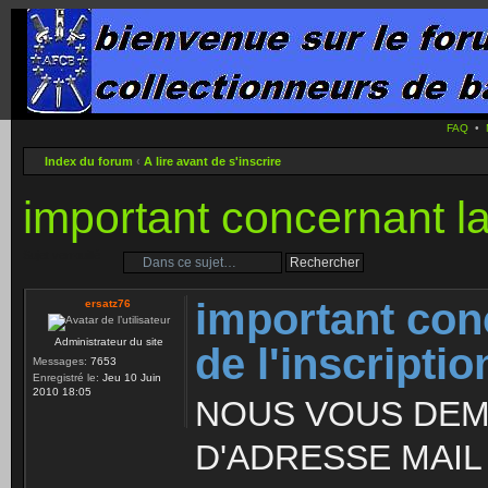
FAQ
•
Index du forum
‹
A lire avant de s'inscrire
important concernant la 
Sujet verrouillé
important conc
ersatz76
Administrateur du site
de l'inscriptio
Messages:
7653
Enregistré le:
Jeu 10 Juin
2010 18:05
NOUS VOUS DEM
D'ADRESSE MAIL