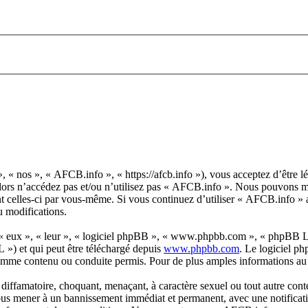
, « nos », « AFCB.info », « https://afcb.info »), vous acceptez d’être 
 alors n’accédez pas et/ou n’utilisez pas « AFCB.info ». Nous pouvons m
ent celles-ci par vous-même. Si vous continuez d’utiliser « AFCB.info » 
u modifications.
 « eux », « leur », « logiciel phpBB », « www.phpbb.com », « phpBB Lim
 ») et qui peut être téléchargé depuis
www.phpbb.com
. Le logiciel p
omme contenu ou conduite permis. Pour de plus amples informations au 
diffamatoire, choquant, menaçant, à caractère sexuel ou tout autre conte
ous mener à un bannissement immédiat et permanent, avec une notificatio