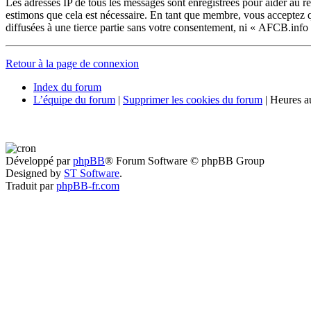
Les adresses IP de tous les messages sont enregistrées pour aider au 
estimons que cela est nécessaire. En tant que membre, vous acceptez q
diffusées à une tierce partie sans votre consentement, ni « AFCB.info
Retour à la page de connexion
Index du forum
L’équipe du forum
|
Supprimer les cookies du forum
|
Heures au
Développé par
phpBB
® Forum Software © phpBB Group
Designed by
ST Software
.
Traduit par
phpBB-fr.com