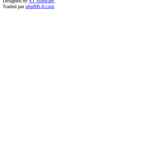
Designed by
ST Software
.
Traduit par
phpBB-fr.com