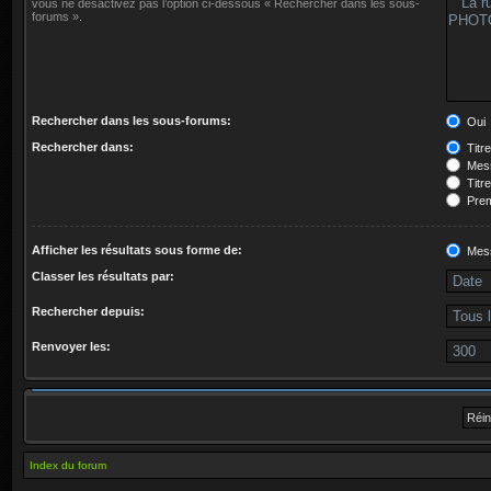
vous ne désactivez pas l’option ci-dessous « Rechercher dans les sous-
forums ».
Rechercher dans les sous-forums:
Oui
Rechercher dans:
Titr
Mess
Titr
Prem
Afficher les résultats sous forme de:
Mes
Classer les résultats par:
Rechercher depuis:
Renvoyer les:
Index du forum