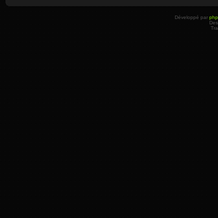
Développé par
ph
Des
Tra