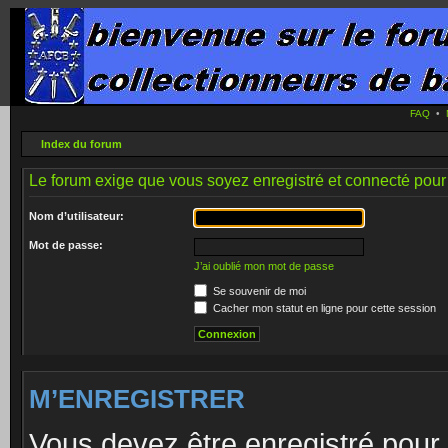
FAQ
•
Index du forum
Le forum exige que vous soyez enregistré et connecté pour 
Nom d’utilisateur:
Mot de passe:
J’ai oublié mon mot de passe
Se souvenir de moi
Cacher mon statut en ligne pour cette session
M’ENREGISTRER
Vous devez être enregistré pour