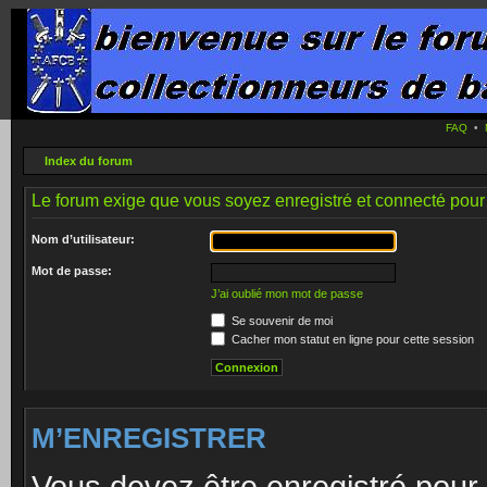
FAQ
•
Index du forum
Le forum exige que vous soyez enregistré et connecté pour 
Nom d’utilisateur:
Mot de passe:
J’ai oublié mon mot de passe
Se souvenir de moi
Cacher mon statut en ligne pour cette session
M’ENREGISTRER
Vous devez être enregistré pour