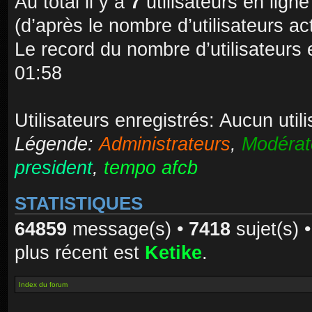
Au total il y a
7
utilisateurs en ligne 
(d’après le nombre d’utilisateurs ac
Le record du nombre d’utilisateurs 
01:58
Utilisateurs enregistrés: Aucun util
Légende:
Administrateurs
,
Modérat
president
,
tempo afcb
STATISTIQUES
64859
message(s) •
7418
sujet(s) 
plus récent est
Ketike
.
Index du forum