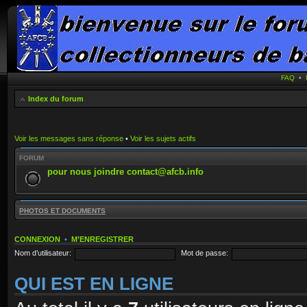
FAQ
•
Index du forum
Voir les messages sans réponse
•
Voir les sujets actifs
FORUM
pour nous joindre contact@afcb.info
PHOTOS ET DOCUMENTS
CONNEXION
•
M’ENREGISTRER
Nom d’utilisateur:
Mot de passe:
QUI EST EN LIGNE