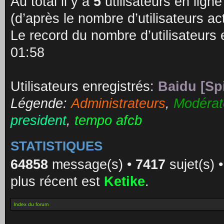
Au total il y a
5
utilisateurs en ligne 
(d’après le nombre d’utilisateurs ac
Le record du nombre d’utilisateurs 
01:58
Utilisateurs enregistrés:
Baidu [Sp
Légende:
Administrateurs
,
Modérat
president
,
tempo afcb
STATISTIQUES
64858
message(s) •
7417
sujet(s) 
plus récent est
Ketike
.
Index du forum