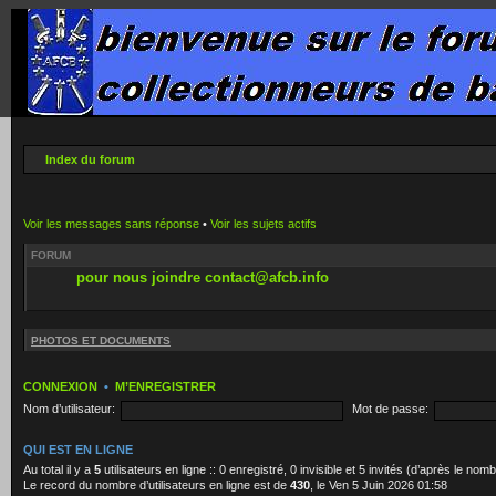
Index du forum
Voir les messages sans réponse
•
Voir les sujets actifs
FORUM
pour nous joindre contact@afcb.info
PHOTOS ET DOCUMENTS
CONNEXION
•
M’ENREGISTRER
Nom d’utilisateur:
Mot de passe:
QUI EST EN LIGNE
Au total il y a
5
utilisateurs en ligne :: 0 enregistré, 0 invisible et 5 invités (d’après le no
Le record du nombre d’utilisateurs en ligne est de
430
, le Ven 5 Juin 2026 01:58