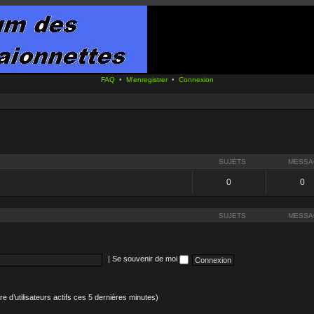
FAQ
•
M’enregistrer
•
Connexion
SUJETS
MESSA
0
0
SUJETS
MESSA
|
Se souvenir de moi
mbre d’utilisateurs actifs ces 5 dernières minutes)