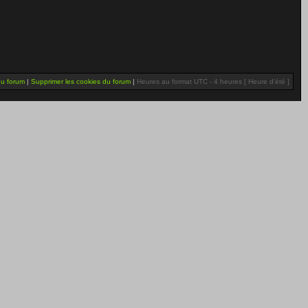
du forum
|
Supprimer les cookies du forum
|
Heures au format UTC - 4 heures [ Heure d’été ]