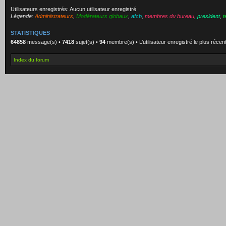
Utilisateurs enregistrés: Aucun utilisateur enregistré
Légende:
Administrateurs
,
Modérateurs globaux
,
afcb
,
membres du bureau
,
president
,
t
STATISTIQUES
64858
message(s) •
7418
sujet(s) •
94
membre(s) • L’utilisateur enregistré le plus récen
Index du forum