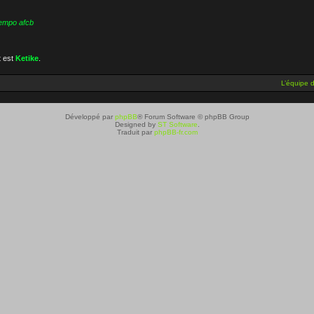
empo afcb
t est
Ketike
.
L’équipe 
Développé par
phpBB
® Forum Software © phpBB Group
Designed by
ST Software
.
Traduit par
phpBB-fr.com