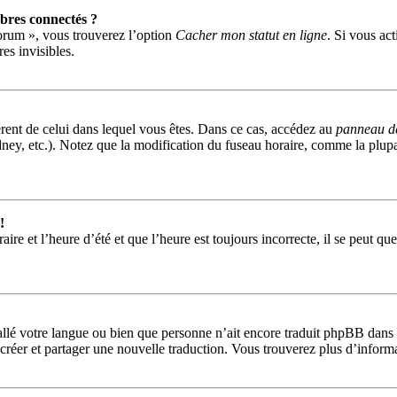
res connectés ?
forum », vous trouverez l’option
Cacher mon statut en ligne
. Si vous act
s invisibles.
fférent de celui dans lequel vous êtes. Dans ce cas, accédez au
panneau de 
ney, etc.). Notez que la modification du fuseau horaire, comme la plu
!
ire et l’heure d’été et que l’heure est toujours incorrecte, il se peut qu
nstallé votre langue ou bien que personne n’ait encore traduit phpBB da
 à créer et partager une nouvelle traduction. Vous trouverez plus d’informa