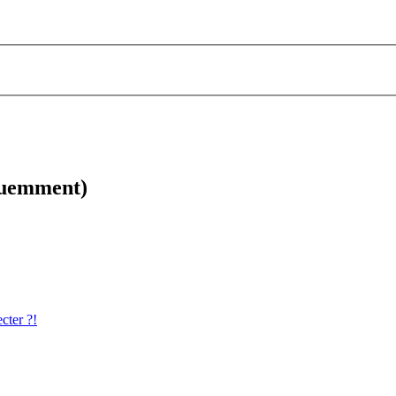
équemment)
cter ?!