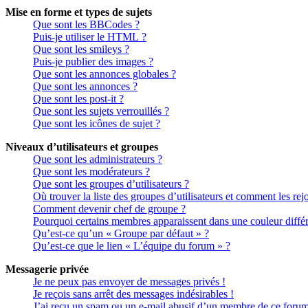
Mise en forme et types de sujets
Que sont les BBCodes ?
Puis-je utiliser le HTML ?
Que sont les smileys ?
Puis-je publier des images ?
Que sont les annonces globales ?
Que sont les annonces ?
Que sont les post-it ?
Que sont les sujets verrouillés ?
Que sont les icônes de sujet ?
Niveaux d’utilisateurs et groupes
Que sont les administrateurs ?
Que sont les modérateurs ?
Que sont les groupes d’utilisateurs ?
Où trouver la liste des groupes d’utilisateurs et comment les rej
Comment devenir chef de groupe ?
Pourquoi certains membres apparaissent dans une couleur différ
Qu’est-ce qu’un « Groupe par défaut » ?
Qu’est-ce que le lien « L’équipe du forum » ?
Messagerie privée
Je ne peux pas envoyer de messages privés !
Je reçois sans arrêt des messages indésirables !
J’ai reçu un spam ou un e-mail abusif d’un membre de ce forum