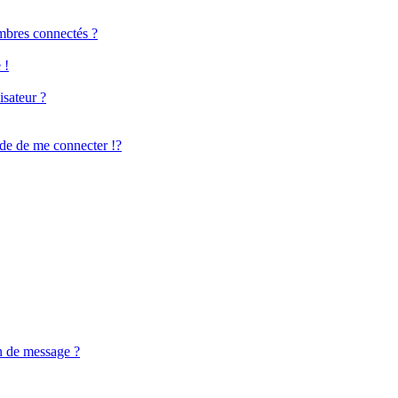
mbres connectés ?
 !
isateur ?
e de me connecter !?
n de message ?