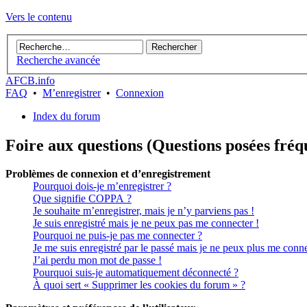
Vers le contenu
Recherche avancée
AFCB.info
FAQ
•
M’enregistrer
•
Connexion
Index du forum
Foire aux questions (Questions posées fr
Problèmes de connexion et d’enregistrement
Pourquoi dois-je m’enregistrer ?
Que signifie COPPA ?
Je souhaite m’enregistrer, mais je n’y parviens pas !
Je suis enregistré mais je ne peux pas me connecter !
Pourquoi ne puis-je pas me connecter ?
Je me suis enregistré par le passé mais je ne peux plus me conne
J’ai perdu mon mot de passe !
Pourquoi suis-je automatiquement déconnecté ?
À quoi sert « Supprimer les cookies du forum » ?