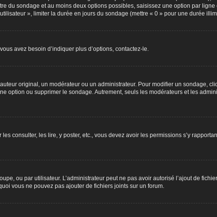
titre du sondage et au moins deux options possibles, saisissez une option par lig
utilisateur », limiter la durée en jours du sondage (mettre « 0 » pour une durée illimi
vous avez besoin d’indiquer plus d’options, contactez-le.
uteur original, un modérateur ou un administrateur. Pour modifier un sondage, cli
 une option ou supprimer le sondage. Autrement, seuls les modérateurs et les admin
 les consulter, les lire, y poster, etc., vous devez avoir les permissions s’y rappor
roupe, ou par utilisateur. L’administrateur peut ne pas avoir autorisé l’ajout de fich
uoi vous ne pouvez pas ajouter de fichiers joints sur un forum.