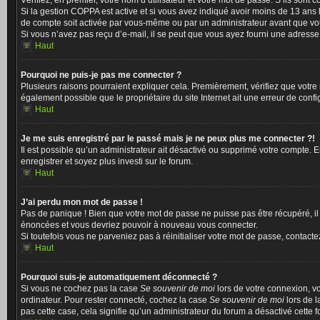
Vérifiez, en premier, votre nom d’utilisateur et votre mot de passe. S’ils sont cor
Si la gestion COPPA est active et si vous avez indiqué avoir moins de 13 ans 
de compte soit activée par vous-même ou par un administrateur avant que vous 
Si vous n’avez pas reçu d’e-mail, il se peut que vous ayez fourni une adresse in
Haut
Pourquoi ne puis-je pas me connecter ?
Plusieurs raisons pourraient expliquer cela. Premièrement, vérifiez que votre n
également possible que le propriétaire du site Internet ait une erreur de configu
Haut
Je me suis enregistré par le passé mais je ne peux plus me connecter ?!
Il est possible qu’un administrateur ait désactivé ou supprimé votre compte. E
enregistrer et soyez plus investi sur le forum.
Haut
J’ai perdu mon mot de passe !
Pas de panique ! Bien que votre mot de passe ne puisse pas être récupéré, il p
énoncées et vous devriez pouvoir à nouveau vous connecter.
Si toutefois vous ne parveniez pas à réinitialiser votre mot de passe, contact
Haut
Pourquoi suis-je automatiquement déconnecté ?
Si vous ne cochez pas la case
Se souvenir de moi
lors de votre connexion, v
ordinateur. Pour rester connecté, cochez la case
Se souvenir de moi
lors de l
pas cette case, cela signifie qu’un administrateur du forum a désactivé cette f