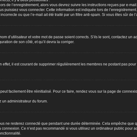
rects, il y a deux possibilités :
lors de l’enregistrement, alors vous devrez suivre les instructions reçues par e-ma
puissiez vous connecter. Cette information est indiquée lors de l’enregistrement. 
correcte ou que l’e-mail ait été traité par un filtre anti-spam. Si vous êtes sûr de 
om d’utilisateur et votre mot de passe soient corrects. S’ils le sont, contactez un a
ration de son côté, et qu’il devra la corriger.
n effet, il est courant de supprimer régulièrement les membres ne postant pas pour r
eut facilement être réinitialisé. Pour ce faire, rendez vous sur la page de connexi
ez un administrateur du forum.
ous ne resterez connecté que pendant une durée déterminée. Cela empêche que quel
a connexion. Ce n’est pas recommandé si vous utilisez un ordinateur public pour acc
onctionnalité.