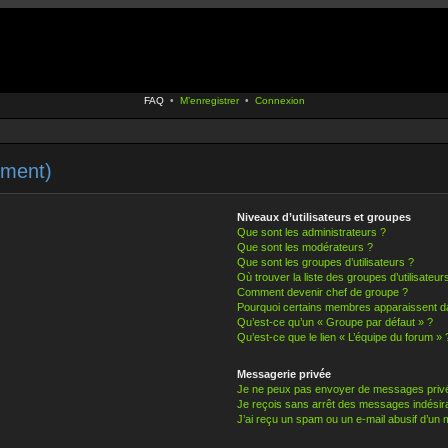
FAQ
•
M’enregistrer
•
Connexion
mment)
Niveaux d’utilisateurs et groupes
Que sont les administrateurs ?
Que sont les modérateurs ?
Que sont les groupes d’utilisateurs ?
Où trouver la liste des groupes d’utilisateu
Comment devenir chef de groupe ?
Pourquoi certains membres apparaissent da
Qu’est-ce qu’un « Groupe par défaut » ?
Qu’est-ce que le lien « L’équipe du forum » 
Messagerie privée
Je ne peux pas envoyer de messages privé
Je reçois sans arrêt des messages indésira
J’ai reçu un spam ou un e-mail abusif d’un