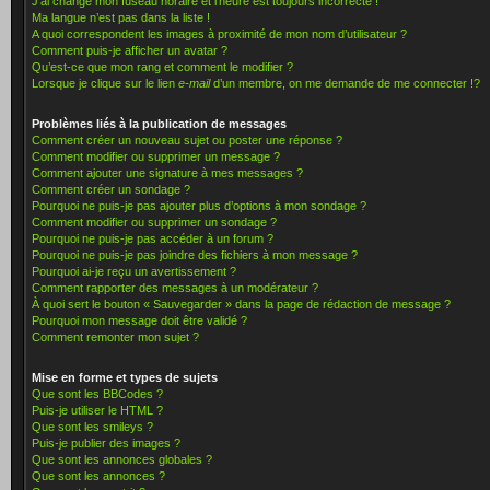
J’ai changé mon fuseau horaire et l’heure est toujours incorrecte !
Ma langue n’est pas dans la liste !
A quoi correspondent les images à proximité de mon nom d’utilisateur ?
Comment puis-je afficher un avatar ?
Qu’est-ce que mon rang et comment le modifier ?
Lorsque je clique sur le lien
e-mail
d’un membre, on me demande de me connecter !?
Problèmes liés à la publication de messages
Comment créer un nouveau sujet ou poster une réponse ?
Comment modifier ou supprimer un message ?
Comment ajouter une signature à mes messages ?
Comment créer un sondage ?
Pourquoi ne puis-je pas ajouter plus d’options à mon sondage ?
Comment modifier ou supprimer un sondage ?
Pourquoi ne puis-je pas accéder à un forum ?
Pourquoi ne puis-je pas joindre des fichiers à mon message ?
Pourquoi ai-je reçu un avertissement ?
Comment rapporter des messages à un modérateur ?
À quoi sert le bouton « Sauvegarder » dans la page de rédaction de message ?
Pourquoi mon message doit être validé ?
Comment remonter mon sujet ?
Mise en forme et types de sujets
Que sont les BBCodes ?
Puis-je utiliser le HTML ?
Que sont les smileys ?
Puis-je publier des images ?
Que sont les annonces globales ?
Que sont les annonces ?