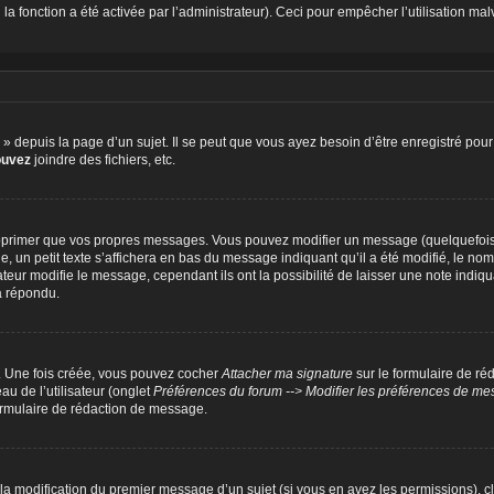
 fonction a été activée par l’administrateur). Ceci pour empêcher l’utilisation malve
depuis la page d’un sujet. Il se peut que vous ayez besoin d’être enregistré pour 
ouvez
joindre des fichiers, etc.
pprimer que vos propres messages. Vous pouvez modifier un message (quelquefois d
petit texte s’affichera en bas du message indiquant qu’il a été modifié, le nombre 
ur modifie le message, cependant ils ont la possibilité de laisser une note indiquan
a répondu.
r. Une fois créée, vous pouvez cocher
Attacher ma signature
sur le formulaire de ré
u de l’utilisateur (onglet
Préférences du forum --> Modifier les préférences de m
rmulaire de rédaction de message.
u la modification du premier message d’un sujet (si vous en avez les permissions), c