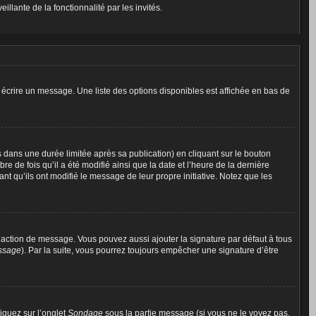
illante de la fonctionnalité par les invités.
écrire un message. Une liste des options disponibles est affichée en bas de
ans une durée limitée après sa publication) en cliquant sur le bouton
de fois qu’il a été modifié ainsi que la date et l’heure de la dernière
t qu’ils ont modifié le message de leur propre initiative. Notez que les
daction de message. Vous pouvez aussi ajouter la signature par défaut à tous
essage
). Par la suite, vous pourrez toujours empêcher une signature d’être
liquez sur l’onglet
Sondage
sous la partie message (si vous ne le voyez pas,