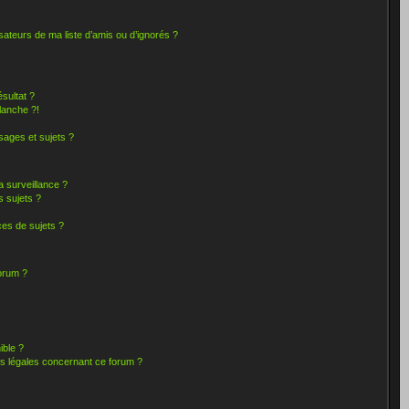
sateurs de ma liste d’amis ou d’ignorés ?
sultat ?
lanche ?!
ages et sujets ?
la surveillance ?
s sujets ?
es de sujets ?
forum ?
ible ?
ns légales concernant ce forum ?