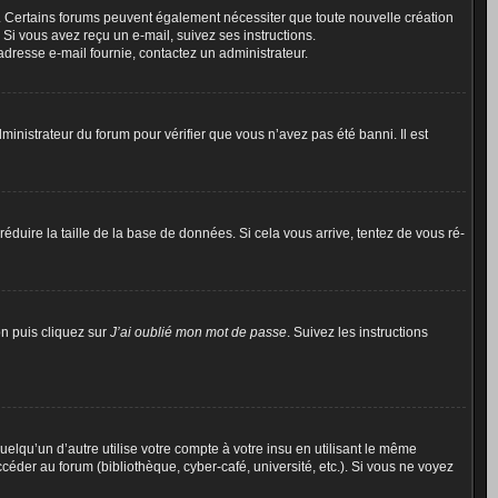
il. Certains forums peuvent également nécessiter que toute nouvelle création
Si vous avez reçu un e-mail, suivez ses instructions.
l’adresse e-mail fournie, contactez un administrateur.
dministrateur du forum pour vérifier que vous n’avez pas été banni. Il est
éduire la taille de la base de données. Si cela vous arrive, tentez de vous ré-
on puis cliquez sur
J’ai oublié mon mot de passe
. Suivez les instructions
qu’un d’autre utilise votre compte à votre insu en utilisant le même
éder au forum (bibliothèque, cyber-café, université, etc.). Si vous ne voyez