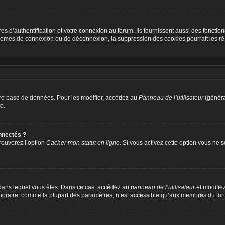
d’authentification et votre connexion au forum. Ils fournissent aussi des fonctionn
oblèmes de connexion ou de déconnexion, la suppression des cookies pourrait les r
re base de données. Pour les modifier, accédez au
Panneau de l’utilisateur
(généra
e.
nnectés ?
trouverez l’option
Cacher mon statut en ligne
. Si vous activez cette option vous ne
lui dans lequel vous êtes. Dans ce cas, accédez au
panneau de l’utilisateur
et modifiez
 horaire, comme la plupart des paramètres, n’est accessible qu’aux membres du foru