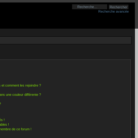
Recherche avancée
rs et comment les rejoindre ?
ns une couleur différente ?
?
s !
bles !
 membre de ce forum !