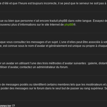
 d’été et que l’heure est toujours incorrecte, il se peut que le serveur ne soit pas 
langue ou bien que personne n’ait encore traduit phpBB dans votre langue. Essayez d
rouverez plus d’informations sur le site Internet de
phpBB
®.
orsque vous consultez les messages d’un sujet. L’une d’elles peut être associée à v
de, est connue sous le nom d’avatar et généralement est unique ou propre à chaq
r un avatar en utilisant l’une des trois méthodes d’avatar suivantes : galerie, distan
iliser d’avatar, contactez un administrateur du forum.
re de messages postés ou identifient certains membres tels que les modérateurs et
z de poster des messages sur le forum dans le seul but de passer au rang supérieur. S
nnecter !?