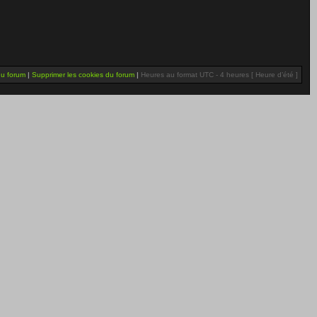
du forum
|
Supprimer les cookies du forum
|
Heures au format UTC - 4 heures [ Heure d’été ]