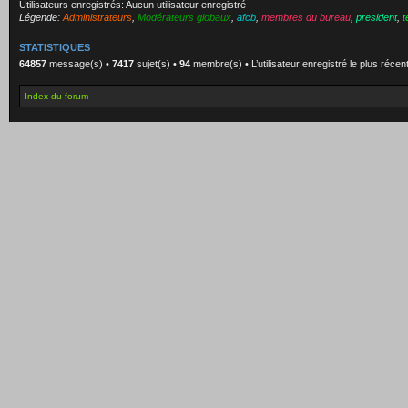
Utilisateurs enregistrés: Aucun utilisateur enregistré
Légende:
Administrateurs
,
Modérateurs globaux
,
afcb
,
membres du bureau
,
president
,
t
STATISTIQUES
64857
message(s) •
7417
sujet(s) •
94
membre(s) • L’utilisateur enregistré le plus récen
Index du forum