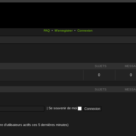
FAQ
•
M’enregistrer
•
Connexion
SUJETS
MESSA
0
0
SUJETS
MESSA
|
Se souvenir de moi
mbre d’utilisateurs actifs ces 5 dernières minutes)