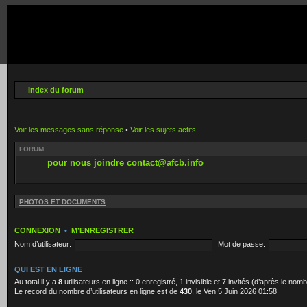
Index du forum
Voir les messages sans réponse
•
Voir les sujets actifs
FORUM
pour nous joindre contact@afcb.info
PHOTOS ET DOCUMENTS
CONNEXION
•
M’ENREGISTRER
Nom d’utilisateur:
Mot de passe:
QUI EST EN LIGNE
Au total il y a
8
utilisateurs en ligne :: 0 enregistré, 1 invisible et 7 invités (d’après le no
Le record du nombre d’utilisateurs en ligne est de
430
, le Ven 5 Juin 2026 01:58