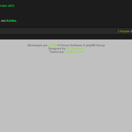
empo afcb
t est
Ketike
.
L’équipe 
Développé par
phpBB
® Forum Software © phpBB Group
Designed by
ST Software
.
Traduit par
phpBB-fr.com