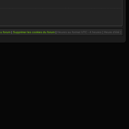
du forum
|
Supprimer les cookies du forum
|
Heures au format UTC - 4 heures [ Heure d’été ]