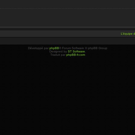
L’équipe 
Développé par
phpBB
® Forum Software © phpBB Group
Designed by
ST Software
.
Traduit par
phpBB-fr.com